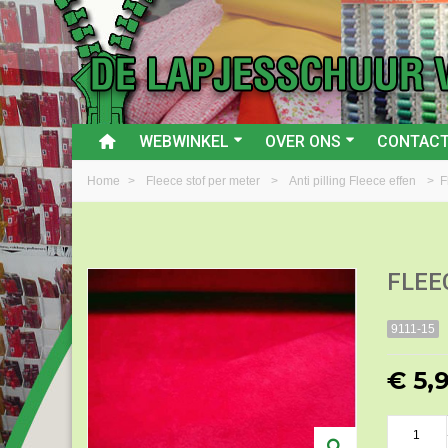
WEBWINKEL
OVER ONS
CONTAC
Home
>
Fleece stof per meter
>
Anti pilling Fleece effen
>
F
FLEE
9111-15
€ 5,