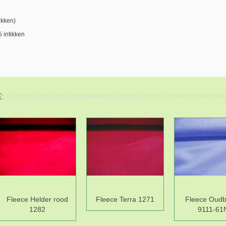
ikken)
5 intikken
:
Fleece Helder rood
Fleece Terra 1271
Fleece Oudb
1282
9111-61