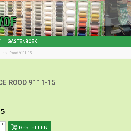
T
GASTENBOEK
leece Rood 9111-15
CE ROOD 9111-15
95
+
BESTELLEN
-