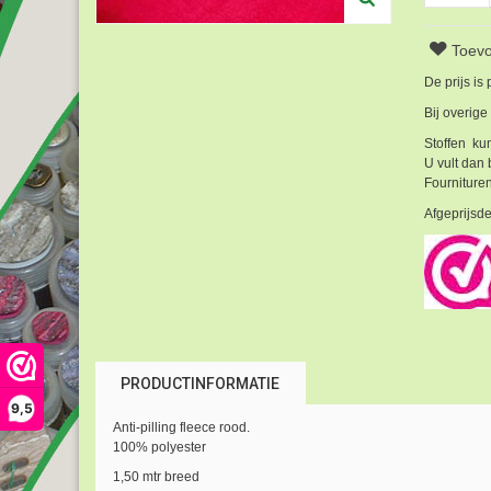
Toevo
De prijs is
Bij overige
Stoffen kun
U vult dan 
Fournituren
Afgeprijsde
PRODUCTINFORMATIE
9,5
Anti-pilling fleece rood.
100% polyester
1,50 mtr breed