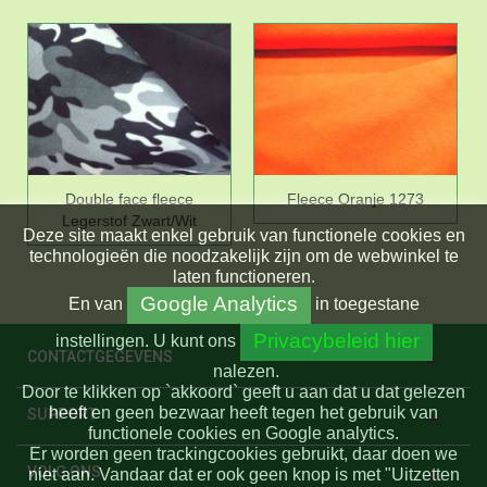
Double face fleece
Fleece Oranje 1273
Legerstof Zwart/Wit
Deze site maakt enkel gebruik van functionele cookies en
technologieën die noodzakelijk zijn om de webwinkel te
laten functioneren.
Google Analytics
En
van
in toegestane
Privacybeleid hier
instellingen.
U kunt ons
CONTACTGEGEVENS
nalezen.
Door te klikken op `akkoord` geeft u aan dat u dat gelezen
heeft en geen bezwaar heeft tegen het gebruik van
SUPPORT
functionele cookies en Google analytics.
Er worden geen trackingcookies gebruikt, daar doen we
VOLG ONS
niet aan. Vandaar dat er ook geen knop is met "Uitzetten