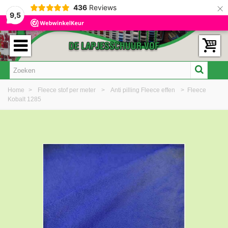
×
436
Reviews
9,5
Home
>
Fleece stof per meter
>
Anti pilling Fleece effen
>
Fleece
Kobalt 1285