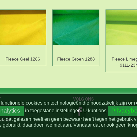
Fleece Geel 1286
Fleece Groen 1288
Fleece Lime
9111-23
T
VOLG ONS
functionele cookies en technologieën die noodzakelijk zijn om 
nalytics
Privacybe
in toegestane instellingen.
U kunt ons
t u dat gelezen heeft en geen bezwaar heeft tegen het gebruik 
beleid
 gebruikt, daar doen we niet aan. Vandaar dat er ook geen knop 