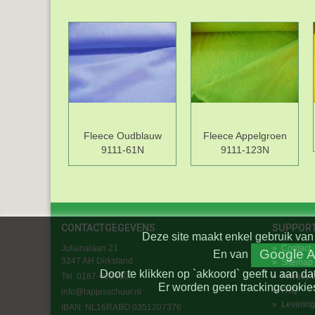
Fleece Oudblauw
Fleece Appelgroen
9111-61N
9111-123N
CONTACTGEGEVENS
SUPPOR
Deze site maakt enkel gebruik van 
Julianalaan 21
»
Contact
Google A
En
van
3247 AH Dirksland
»
Sitemap
Door te klikken op `akkoord` geeft u aan da
Tel. 0187-602410
»
Privacy 
Er worden geen trackingcookies
»
FAQ
info@lapjesschuur.nl
»
Levering
IBAN: NL16RABO 0351207376