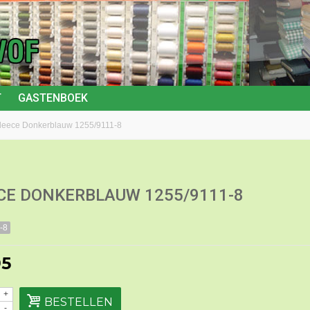
T
GASTENBOEK
leece Donkerblauw 1255/9111-8
CE DONKERBLAUW 1255/9111-8
-8
95
+
BESTELLEN
-