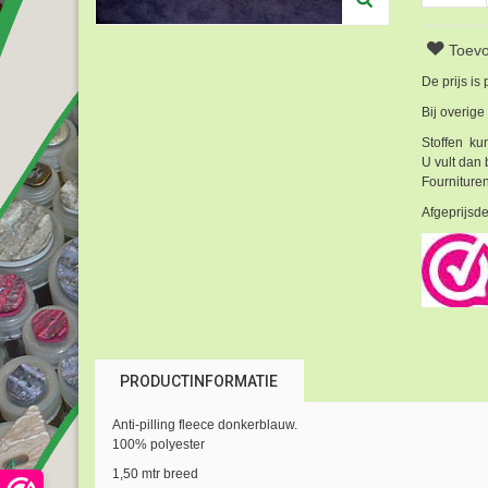
Toevo
De prijs is
Bij overige
Stoffen kun
U vult dan 
Fournituren
Afgeprijsde
PRODUCTINFORMATIE
Anti-pilling fleece donkerblauw.
100% polyester
1,50 mtr breed