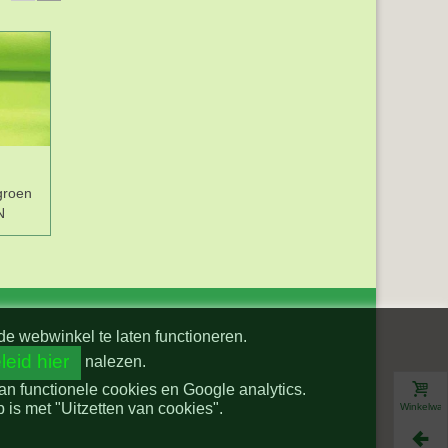
groen
Fleece Grijs
Tricot Donkerblauw
Fl
N
gemeleerd 9111-63N
Viscose 2194-8N
de webwinkel te laten functioneren.
leid hier
nalezen.
van functionele cookies en Google analytics.
is met "Uitzetten van cookies".
Winkelwa