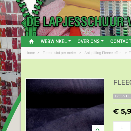
WEBWINKEL
OVER ONS
CONTAC
Home
>
Fleece stof per meter
>
Anti pilling Fleece effen
>
F
FLEE
1255/9111
€ 5,