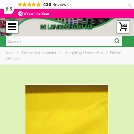
×
436
Reviews
9,5
Home
>
Fleece stof per meter
>
Anti pilling Fleece effen
>
Fleece
Geel 1286