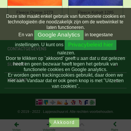
Fleece Oranje 1273
Fleece Kobalt 1285
Deze site maakt enkel gebruik van functionele cookies en
technologieën die noodzakelijk zijn om de webwinkel te
laten functioneren.
Google Analytics
En
van
in toegestane
Privacybeleid hier
instellingen.
U kunt ons
CONTACTGEGEVENS
nalezen.
Door te klikken op `akkoord` geeft u aan dat u dat gelezen
heeft en geen bezwaar heeft tegen het gebruik van
SUPPORT
functionele cookies en Google analytics.
Er worden geen trackingcookies gebruikt, daar doen we
VOLG ONS
niet aan. Vandaar dat er ook geen knop is met "Uitzetten
van cookies".
© 2019 - 2022 . Lapjesschuur.nl. Alle rechten voorbehouden.
Akkoord
Vorige
Volgende
Top
Right