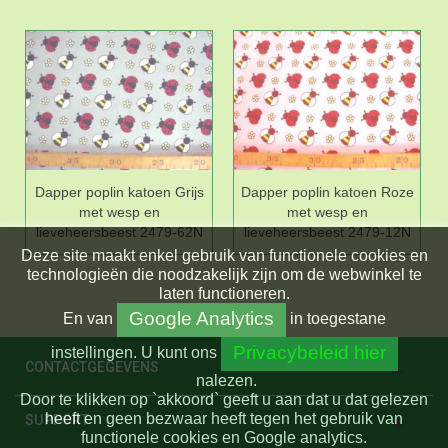
Dapper poplin katoen Grijs
Dapper poplin katoen Roze
met wesp en
met wesp en
lieveheersbeest 2479-62N
lieveheersbeest 2479-12N
Deze site maakt enkel gebruik van functionele cookies en
technologieën die noodzakelijk zijn om de webwinkel te
laten functioneren.
Google Analytics
En
van
in toegestane
Privacybeleid hier
instellingen.
U kunt ons
CONTACTGEGEVENS
nalezen.
Door te klikken op `akkoord` geeft u aan dat u dat gelezen
heeft en geen bezwaar heeft tegen het gebruik van
SUPPORT
functionele cookies en Google analytics.