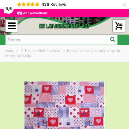
×
436
Reviews
9,5
Home
>
F: Dapper Stoffen katoen
>
Dapper katoen Blok met konijn en
hartjes 3023-50N