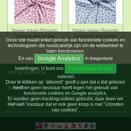
Dapper katoen Romantic
Dapper katoen Romantic
Oudroze met roosjes
Lichtblauw met roosjes
Deze site maakt enkel gebruik van functionele cookies en
technologieën die noodzakelijk zijn om de webwinkel te
laten functioneren.
Google Analytics
En
van
in toegestane
Privacybeleid hier
instellingen.
U kunt ons
CONTACTGEGEVENS
nalezen.
Door te klikken op `akkoord` geeft u aan dat u dat gelezen
heeft en geen bezwaar heeft tegen het gebruik van
SUPPORT
functionele cookies en Google analytics.
Er worden geen trackingcookies gebruikt, daar doen we
VOLG ONS
niet aan. Vandaar dat er ook geen knop is met "Uitzetten
van cookies".