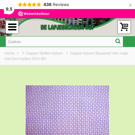
×
436
Reviews
9,5
Home
>
F: Dapper Stoffen katoen
>
Dapper katoen Blauw/wit mini ruitje
met mini hartjes 3024-8N