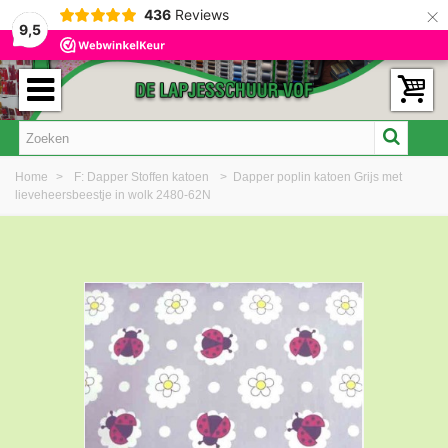
×
436
Reviews
9,5
Home
>
F: Dapper Stoffen katoen
>
Dapper poplin katoen Grijs met
lieveheersbeestje in wolk 2480-62N