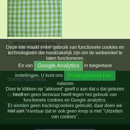
BB ruit 10x10mm. Lime
Deze site maakt enkel gebruik van functionele cookies en
met hartjes 5638-24N
technologieën die noodzakelijk zijn om de webwinkel te
laten functioneren.
Google Analytics
En
van
in toegestane
Privacybeleid hier
instellingen.
U kunt ons
CONTACTGEGEVENS
nalezen.
Door te klikken op `akkoord` geeft u aan dat u dat gelezen
heeft en geen bezwaar heeft tegen het gebruik van
SUPPORT
functionele cookies en Google analytics.
Er worden geen trackingcookies gebruikt, daar doen we
VOLG ONS
niet aan. Vandaar dat er ook geen knop is met "Uitzetten
van cookies".