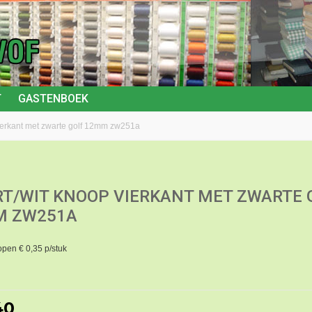
T
GASTENBOEK
ierkant met zwarte golf 12mm zw251a
T/WIT KNOOP VIERKANT MET ZWARTE 
M ZW251A
open € 0,35 p/stuk
40