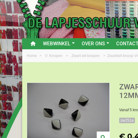
WEBWINKEL
OVER ONS
CONTAC
Home
>
V: Knopen
>
Zwart wit knopen
>
Zwart/wit knoop V
ZWAR
12M
Vanaf 5 kn
zw251a
€ 0,