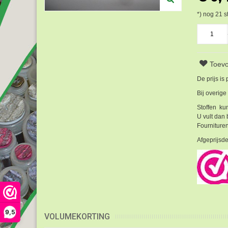
*) nog
21
s
Toevo
De prijs is
Bij overige
Stoffen kun
U vult dan 
Fournituren
Afgeprijsde
9,5
VOLUMEKORTING