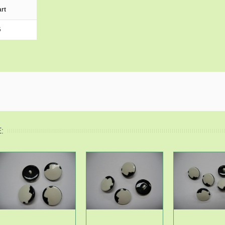
rt
5
: