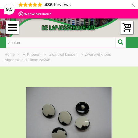
×
436
Reviews
9,5
Home
>
V: Knopen
>
Zwart wit knopen
>
Zwart/wit knoop
Afgebrokkeld 18mm zw248