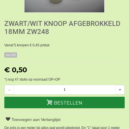
ZWART/WIT KNOOP AFGEBROKKELD
18MM ZW248
Vanaf 5 knopen € 0,45 p/stuk
zw248
€ 0,50
*) nog
47
stuks op voorraad OP=OP
-
+
BESTELLEN
Toevoegen aan Verlanglijst
De prijs is per meter bij alles wat wordt afgeknipt. En "1" staat voor 1 meter.