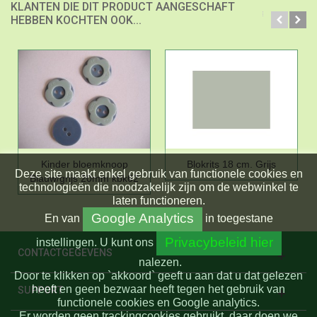
KLANTEN DIE DIT PRODUCT AANGESCHAFT
HEBBEN KOCHTEN OOK...
Kinder bloemknoop
Blokrits 18 cm. Grijs
Deze site maakt enkel gebruik van functionele cookies en
Blauw/grijs 20mm kbk62
technologieën die noodzakelijk zijn om de webwinkel te
laten functioneren.
Google Analytics
En
van
in toegestane
Privacybeleid hier
instellingen.
U kunt ons
CONTACTGEGEVENS
nalezen.
Door te klikken op `akkoord` geeft u aan dat u dat gelezen
heeft en geen bezwaar heeft tegen het gebruik van
SUPPORT
functionele cookies en Google analytics.
Er worden geen trackingcookies gebruikt, daar doen we