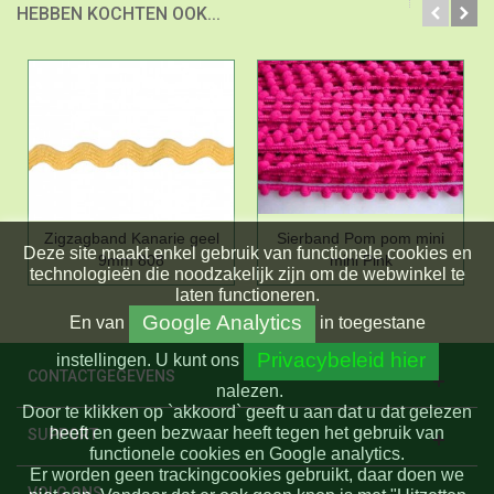
HEBBEN KOCHTEN OOK...
Zigzagband Kanarie geel
Sierband Pom pom mini
Deze site maakt enkel gebruik van functionele cookies en
9mm 808
mini Pink
technologieën die noodzakelijk zijn om de webwinkel te
laten functioneren.
Google Analytics
En
van
in toegestane
Privacybeleid hier
instellingen.
U kunt ons
CONTACTGEGEVENS
nalezen.
Door te klikken op `akkoord` geeft u aan dat u dat gelezen
heeft en geen bezwaar heeft tegen het gebruik van
SUPPORT
functionele cookies en Google analytics.
Er worden geen trackingcookies gebruikt, daar doen we
VOLG ONS