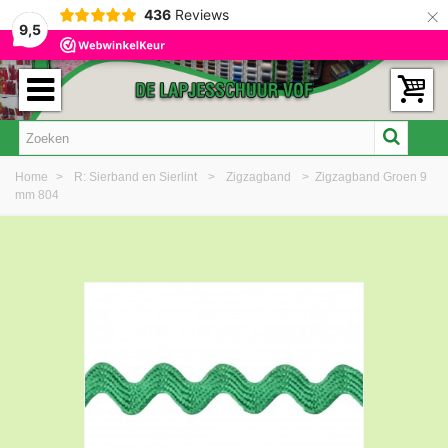
×
436
Reviews
9,5
Home
>
R: Sierband en Sierlint
>
Zigzagband
>
Zigzagband Groen 9
mm 804