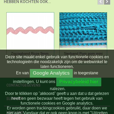
HEBBEN KOCHTEN OOK...
Zigzagband Roze 9mm.
Sierband Pom pom mini
Deze site maakt enkel gebruik van functionele cookies en
mini Aqua
technologieën die noodzakelijk zijn om de webwinkel te
laten functioneren.
Google Analytics
En
van
in toegestane
Privacybeleid hier
instellingen.
U kunt ons
CONTACTGEGEVENS
nalezen.
Door te klikken op `akkoord` geeft u aan dat u dat gelezen
heeft en geen bezwaar heeft tegen het gebruik van
SUPPORT
functionele cookies en Google analytics.
Er worden geen trackingcookies gebruikt, daar doen we
VOLG ONS
niet aan. Vandaar dat er ook geen knop is met "Uitzetten