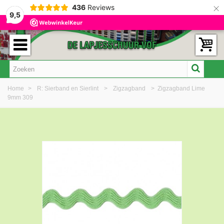
×
436
Reviews
9,5
Home
>
R: Sierband en Sierlint
>
Zigzagband
>
Zigzagband Lime
9mm 309