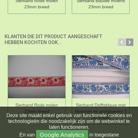
Sierband Rode molen
Sierband Blauwe molens
23mm breed
23mm breed
KLANTEN DIE DIT PRODUCT AANGESCHAFT
HEBBEN KOCHTEN OOK...
Sierband Rode molen
Sierband Delftsblauw met
23mm breed
bloemen en pompoenen 3
Deze site maakt enkel gebruik van functionele cookies en
cm breed
technologieën die noodzakelijk zijn om de webwinkel te
laten functioneren.
Google Analytics
En
van
in toegestane