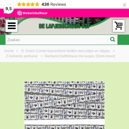
×
436
Reviews
9,5
Home
>
D: Dutch Corner boerenbont stoffen met ruitjes en stipjes
>
Z Hollands sierband
>
Sierband Delftsblauw De kusjes 15mm breed