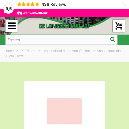
×
436
Reviews
9,5
Home
>
X: Ritsen
>
Vossestaart ritsen van Optilon
>
Vossestaart rits
20 cm. Roze