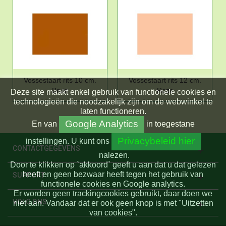
Vossestaart rits 10 cm.
Vossestaart rits 12 cm.
Bruin
Roze
Deze site maakt enkel gebruik van functionele cookies en
technologieën die noodzakelijk zijn om de webwinkel te
laten functioneren.
Google Analytics
En
van
in toegestane
Privacybeleid hier
instellingen.
U kunt ons
CONTACTGEGEVENS
nalezen.
Door te klikken op `akkoord` geeft u aan dat u dat gelezen
heeft en geen bezwaar heeft tegen het gebruik van
SUPPORT
functionele cookies en Google analytics.
Er worden geen trackingcookies gebruikt, daar doen we
VOLG ONS
niet aan. Vandaar dat er ook geen knop is met "Uitzetten
van cookies".