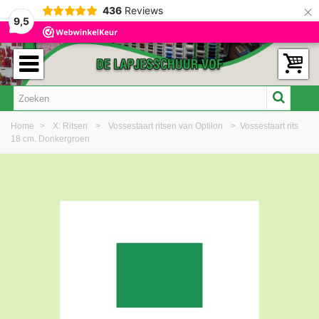
×
436
Reviews
9,5
Home
>
X: Ritsen
>
Vossestaart ritsen van Optilon
>
Vossestaart rits
18 cm. Donkergroen