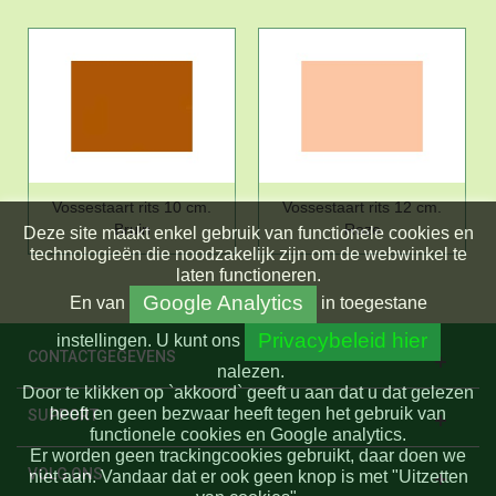
Vossestaart rits 10 cm.
Vossestaart rits 12 cm.
Bruin
Roze
Deze site maakt enkel gebruik van functionele cookies en
technologieën die noodzakelijk zijn om de webwinkel te
laten functioneren.
Google Analytics
En
van
in toegestane
Privacybeleid hier
instellingen.
U kunt ons
CONTACTGEGEVENS
nalezen.
Door te klikken op `akkoord` geeft u aan dat u dat gelezen
heeft en geen bezwaar heeft tegen het gebruik van
SUPPORT
functionele cookies en Google analytics.
Er worden geen trackingcookies gebruikt, daar doen we
VOLG ONS
niet aan. Vandaar dat er ook geen knop is met "Uitzetten