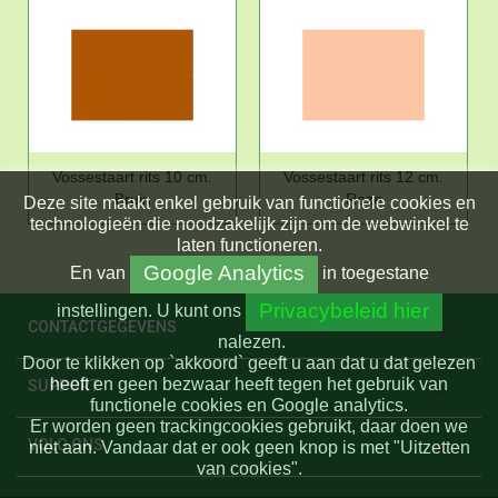
Vossestaart rits 10 cm.
Vossestaart rits 12 cm.
Bruin
Roze
Deze site maakt enkel gebruik van functionele cookies en
technologieën die noodzakelijk zijn om de webwinkel te
laten functioneren.
Google Analytics
En
van
in toegestane
Privacybeleid hier
instellingen.
U kunt ons
CONTACTGEGEVENS
nalezen.
Door te klikken op `akkoord` geeft u aan dat u dat gelezen
heeft en geen bezwaar heeft tegen het gebruik van
SUPPORT
functionele cookies en Google analytics.
Er worden geen trackingcookies gebruikt, daar doen we
VOLG ONS
niet aan. Vandaar dat er ook geen knop is met "Uitzetten
van cookies".