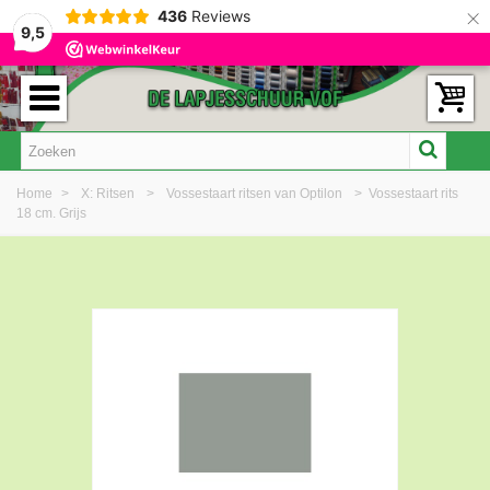
×
436
Reviews
9,5
Home
>
X: Ritsen
>
Vossestaart ritsen van Optilon
>
Vossestaart rits
18 cm. Grijs