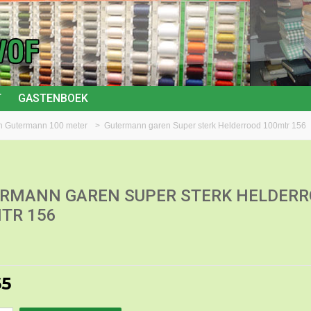
T
GASTENBOEK
an Gutermann 100 meter
>
Gutermann garen Super sterk Helderrood 100mtr 156
RMANN GAREN SUPER STERK HELDER
TR 156
65