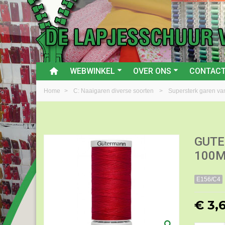
WEBWINKEL
OVER ONS
CONTAC
Home
>
C: Naaigaren diverse soorten
>
Supersterk garen v
GUTE
100M
E156/C4
€ 3,