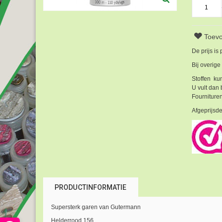
Toevo
De prijs is
Bij overige
Stoffen kun
U vult dan 
Fournituren
Afgeprijsde
PRODUCTINFORMATIE
Supersterk garen van Gutermann
Helderrood 156