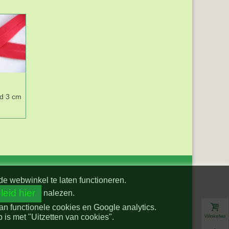
d 3 cm
Keperband 14 mm
Boerenbont lint
Aqua
Rood/wit geruit 15mm
G
breed
ro
de webwinkel te laten functioneren.
leid hier
nalezen.
van functionele cookies en Google analytics.
is met "Uitzetten van cookies".
Winkelwa