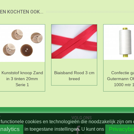
EN KOCHTEN OOK...
Kunststof knoop Zand
Biaisband Rood 3 cm
Confectie g
in 3 tinten 20mm
breed
Gutermann Of
Serie 1
1000 mtr 
T
VOLG ONS
functionele cookies en technologieën die noodzakelijk zijn om 
nalytics
Privacybe
in toegestane instellingen.
U kunt ons