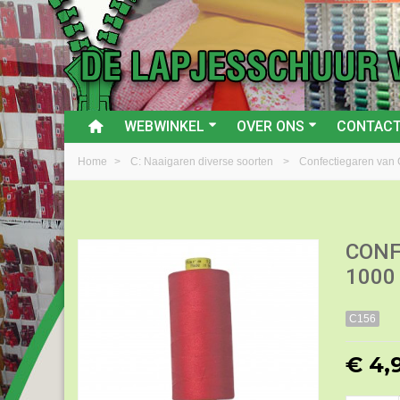
WEBWINKEL
OVER ONS
CONTAC
Home
>
C: Naaigaren diverse soorten
>
Confectiegaren van
CONF
1000
C156
€ 4,