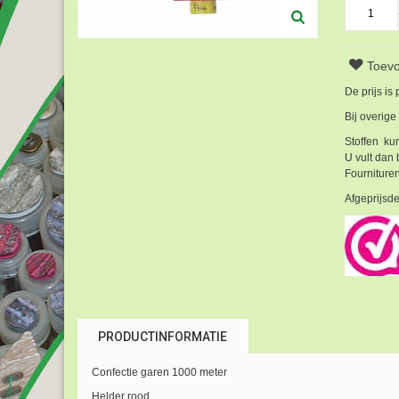
Toevo
De prijs is
Bij overige
Stoffen kun
U vult dan 
Fournituren
Afgeprijsde
PRODUCTINFORMATIE
Confectie garen 1000 meter
Helder rood