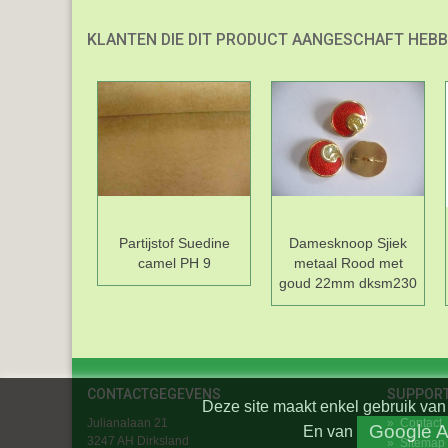
KLANTEN DIE DIT PRODUCT AANGESCHAFT HEBB
Partijstof Suedine
Damesknoop Sjiek
camel PH 9
metaal Rood met
goud 22mm dksm230
CONTACTGEGEVENS
SUPPOR
Deze site maakt enkel gebruik van 
Julianalaan 21
»
Contact
Google A
En
van
3247 AH Dirksland
»
Sitemap