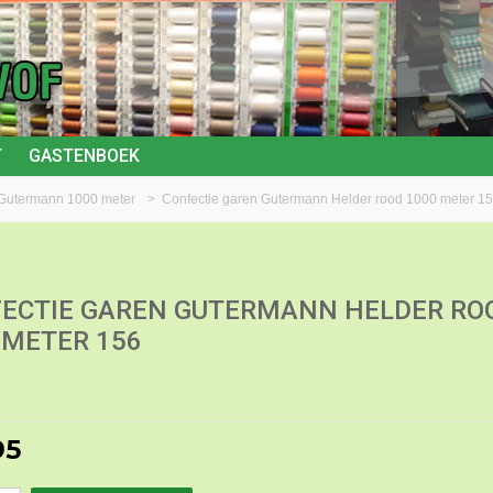
T
GASTENBOEK
 Gutermann 1000 meter
>
Confectie garen Gutermann Helder rood 1000 meter 1
ECTIE GAREN GUTERMANN HELDER RO
 METER 156
95