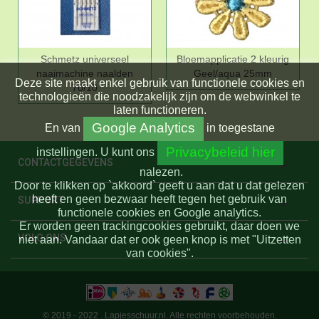
Schmetz universeel
Bloemapplicatie 2 kleurig
naaimachine naalden
Geel/aqua 25mm
Deze site maakt enkel gebruik van functionele cookies en
70/10
technologieën die noodzakelijk zijn om de webwinkel te
laten functioneren.
Google Analytics
En
van
in toegestane
Privacybeleid hier
instellingen.
U kunt ons
CONTACTGEGEVENS
nalezen.
Door te klikken op `akkoord` geeft u aan dat u dat gelezen
heeft en geen bezwaar heeft tegen het gebruik van
SUPPORT
functionele cookies en Google analytics.
Er worden geen trackingcookies gebruikt, daar doen we
VOLG ONS
niet aan. Vandaar dat er ook geen knop is met "Uitzetten
van cookies".
© 2019 - 2022 . Lapjesschuur.nl. Alle rechten voorbehouden.