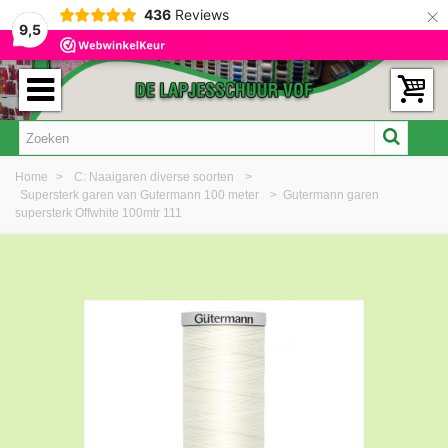
×
436
Reviews
9,5
Home
>
C: Naaigaren diverse soorten
>
Supersterk garen van Gutermann 100 meter
>
Gutermann garen
supersterk Offwhite 100mtr 111