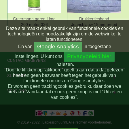
Gutermann garen Lime
Drukkertjesband
200 meter 336
Jeansblauw 18mm breed
Deze site maakt enkel gebruik van functionele cookies en
technologieën die noodzakelijk zijn om de webwinkel te
laten functioneren.
Google Analytics
En
van
in toegestane
Privacybeleid hier
instellingen.
U kunt ons
CONTACTGEGEVENS
nalezen.
Door te klikken op `akkoord` geeft u aan dat u dat gelezen
heeft en geen bezwaar heeft tegen het gebruik van
SUPPORT
functionele cookies en Google analytics.
Er worden geen trackingcookies gebruikt, daar doen we
VOLG ONS
niet aan. Vandaar dat er ook geen knop is met "Uitzetten
van cookies".
© 2019 - 2022 . Lapjesschuur.nl. Alle rechten voorbehouden.