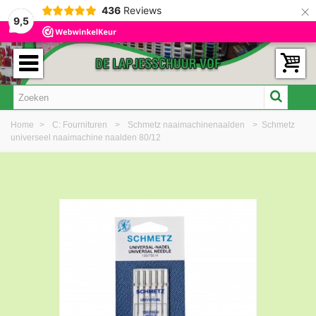
×
436
Reviews
9,5
Home
>
C: Fournituren
>
Schmetz naaimachinenaalden
>
Schmetz
universeel naaimachine naalden 80/12