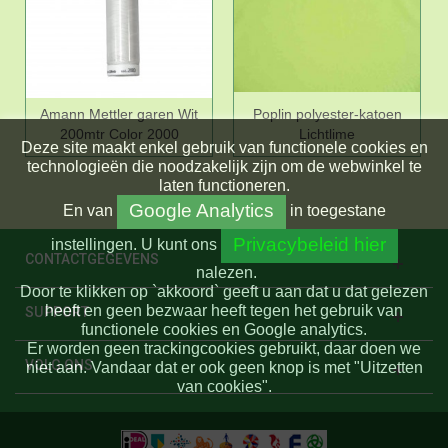
Amann Mettler garen Wit
Poplin polyester-katoen
200mtr Color 2000
Lichtlime
Deze site maakt enkel gebruik van functionele cookies en
technologieën die noodzakelijk zijn om de webwinkel te
laten functioneren.
Google Analytics
En
van
in toegestane
Privacybeleid hier
instellingen.
U kunt ons
CONTACTGEGEVENS
nalezen.
Door te klikken op `akkoord` geeft u aan dat u dat gelezen
heeft en geen bezwaar heeft tegen het gebruik van
SUPPORT
functionele cookies en Google analytics.
Er worden geen trackingcookies gebruikt, daar doen we
VOLG ONS
niet aan. Vandaar dat er ook geen knop is met "Uitzetten
van cookies".