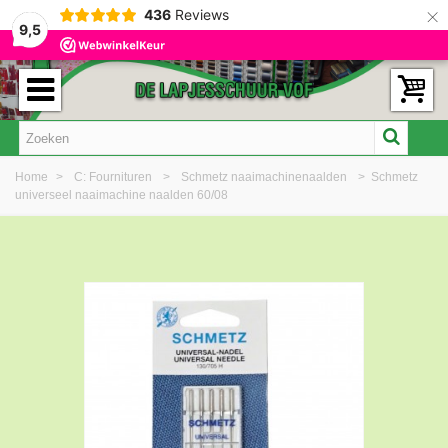
×
436
Reviews
9,5
Home
>
C: Fournituren
>
Schmetz naaimachinenaalden
>
Schmetz
universeel naaimachine naalden 60/08