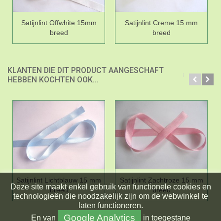
Satijnlint Offwhite 15mm
Satijnlint Creme 15 mm
breed
breed
KLANTEN DIE DIT PRODUCT AANGESCHAFT
HEBBEN KOCHTEN OOK...
Satijnlint Lichtblauw 15 mm
Satijnlint Zachtroze 15 mm
Deze site maakt enkel gebruik van functionele cookies en
breed
breed
technologieën die noodzakelijk zijn om de webwinkel te
laten functioneren.
Google Analytics
En
van
in toegestane