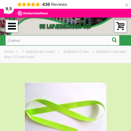
×
436
Reviews
9,5
Home
>
T: Satijnlint per meter
>
Satijnlint 15 mm
>
Satijnlint Lime felle
kleur 15 mm breed