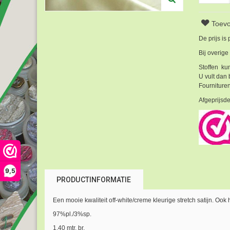
Toevo
De prijs is
Bij overige
Stoffen kun
U vult dan 
Fournituren
Afgeprijsde
9,5
PRODUCTINFORMATIE
Een mooie kwaliteit off-white/creme kleurige stretch satijn. Ook
97%pl./3%sp.
1.40 mtr. br.