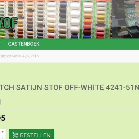
T
GASTENBOEK
n stof off-white 4241-51N
TCH SATIJN STOF OFF-WHITE 4241-51
95
+
BESTELLEN
-