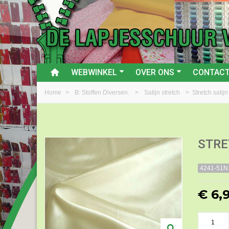
WEBWINKEL
OVER ONS
CONTAC
Home
>
B: Stoffen Diversen.
>
Satijn stretch
>
Stretch satij
STRE
4241-51N
€ 6,