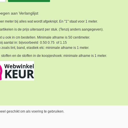
egen aan Verlanglijst
 per meter bij alles wat wordt afgeknipt. En "1" staat voor 1 meter.
 artikelen is de prijs uiteraard per stuk. (Tenzij anders aangegeven).
t u ook in cm bestellen. Minimale afname is 50 centimeter.
bij aantal in: bijvoorbeeld 0.50 0.75 of 1.15
 zoals lint, band, elastiek etc: minimale afname is 1 meter.
 stoffen en de stoffen in de koopjeshoek: minimale afname is 1 meter.
 heel geschikt om als voering te gebruiken.