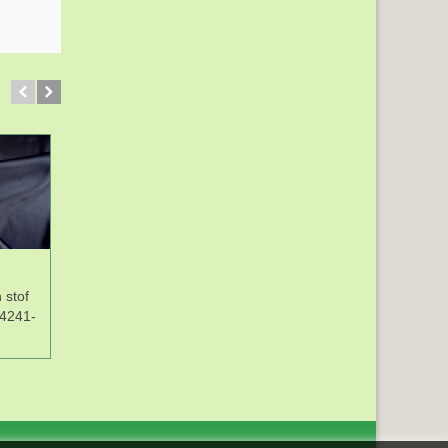
SALE
 stof
Stretch satijn stof
Stretch satijn stof met
4241-
donkerbruin 4241-
aqua patroon 4271-
55N
24N