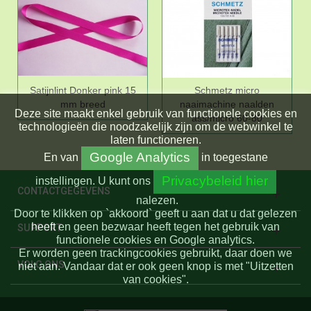
Satijnlint Donker pink 15
Schmetz micro
mm breed
naaimachine naalden
Deze site maakt enkel gebruik van functionele cookies en
ass/micro 60-80
technologieën die noodzakelijk zijn om de webwinkel te
laten functioneren.
Google Analytics
En
van
in toegestane
Privacybeleid hier
instellingen.
U kunt ons
CONTACTGEGEVENS
nalezen.
Door te klikken op `akkoord` geeft u aan dat u dat gelezen
heeft en geen bezwaar heeft tegen het gebruik van
SUPPORT
functionele cookies en Google analytics.
Er worden geen trackingcookies gebruikt, daar doen we
VOLG ONS
niet aan. Vandaar dat er ook geen knop is met "Uitzetten
van cookies".