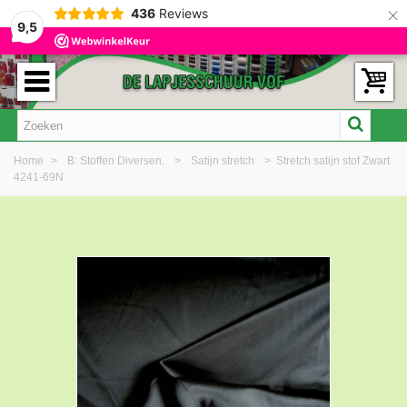
×
436
Reviews
9,5
Home
>
B: Stoffen Diversen.
>
Satijn stretch
>
Stretch satijn stof Zwart
4241-69N