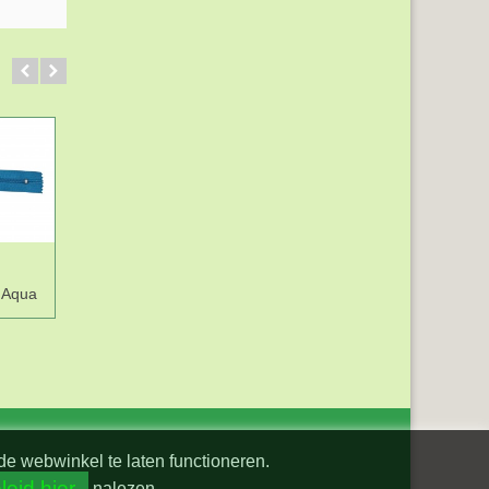
 Aqua
de webwinkel te laten functioneren.
leid hier
nalezen.