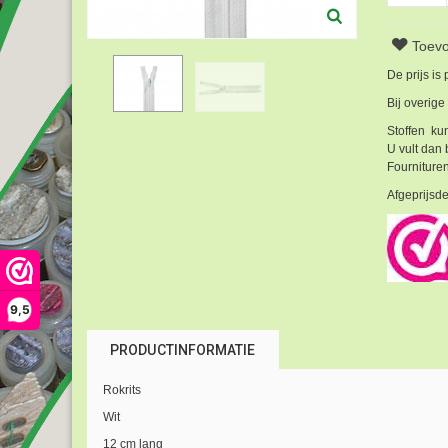
Toevo
De prijs is
Bij overige
Stoffen kun
U vult dan 
Fournituren
Afgeprijsde
9,5
PRODUCTINFORMATIE
Rokrits
Wit
12 cm lang