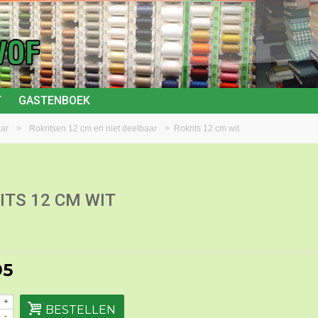
T
GASTENBOEK
aar
>
Rokritsen 12 cm en niet deelbaar
>
Rokrits 12 cm wit
ITS 12 CM WIT
95
+
BESTELLEN
-