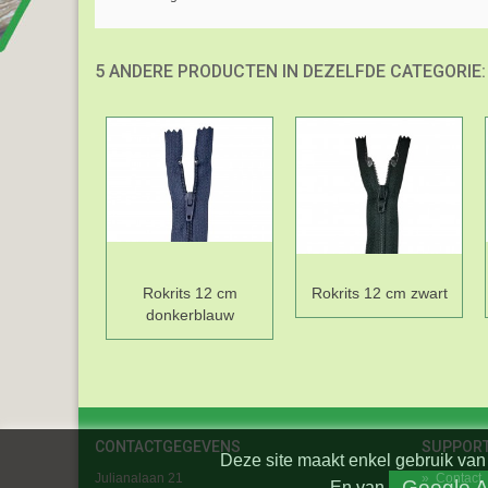
5 ANDERE PRODUCTEN IN DEZELFDE CATEGORIE:
Rokrits 12 cm
Rokrits 12 cm zwart
donkerblauw
CONTACTGEGEVENS
SUPPOR
Deze site maakt enkel gebruik van 
Julianalaan 21
»
Contact
Google A
En
van