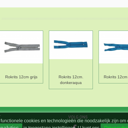
Rokrits 12cm grijs
Rokrits 12cm.
Rokrits 12cm
donkeraqua
T
VOLG ONS
functionele cookies en technologieën die noodzakelijk zijn om 
nalytics
Privacybe
in toegestane instellingen.
U kunt ons