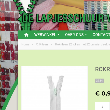
WEBWINKEL
OVER ONS
CONTAC
Home
>
X: Ritsen
>
Rokritsen 12 tot en met 22 cm niet deelb
ROKR
3334
€ 0,