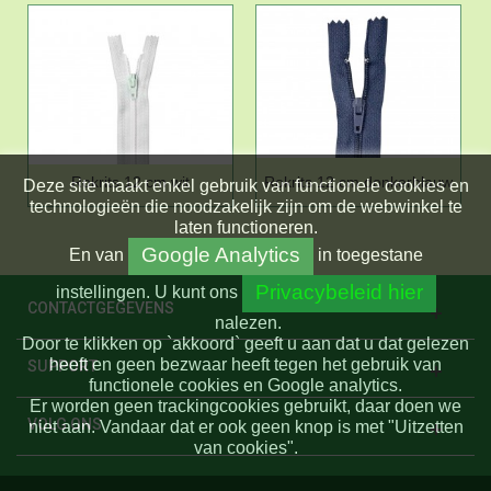
Rokrits 12 cm wit
Rokrits 12 cm donkerblauw
Deze site maakt enkel gebruik van functionele cookies en
technologieën die noodzakelijk zijn om de webwinkel te
laten functioneren.
Google Analytics
En
van
in toegestane
Privacybeleid hier
instellingen.
U kunt ons
CONTACTGEGEVENS
nalezen.
Door te klikken op `akkoord` geeft u aan dat u dat gelezen
heeft en geen bezwaar heeft tegen het gebruik van
SUPPORT
functionele cookies en Google analytics.
Er worden geen trackingcookies gebruikt, daar doen we
VOLG ONS
niet aan. Vandaar dat er ook geen knop is met "Uitzetten
van cookies".