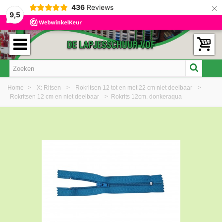
×
436
Reviews
9,5
Home
>
X: Ritsen
>
Rokritsen 12 tot en met 22 cm niet deelbaar
>
Rokritsen 12 cm en niet deelbaar
>
Rokrits 12cm. donkeraqua