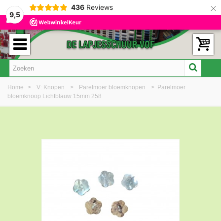
×
436
Reviews
9,5
Home
>
V: Knopen
>
Parelmoer bloemknopen
>
Parelmoer
bloemknoop Lichtblauw 15mm 258