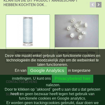
KLANTEN DIE DIT PRODUCT AANGESCHAFT
HEBBEN KOCHTEN OOK...
Gutermann garen
Kinder bloemknoop Witte
Deze site maakt enkel gebruik van functionele cookies en
Lichtblauw 200 meter 193
mini bloem 10mm. kbk81
technologieën die noodzakelijk zijn om de webwinkel te
laten functioneren.
Google Analytics
En
van
in toegestane
Privacybeleid hier
instellingen.
U kunt ons
CONTACTGEGEVENS
nalezen.
Door te klikken op `akkoord` geeft u aan dat u dat gelezen
heeft en geen bezwaar heeft tegen het gebruik van
SUPPORT
functionele cookies en Google analytics.
Er worden geen trackingcookies gebruikt, daar doen we