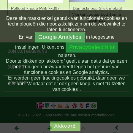
Potlood knoop Pink kkd97
Damesknoop Sjiek metaal
Vierkant goud/rood 15mm.
Deze site maakt enkel gebruik van functionele cookies en
dksm253
technologieën die noodzakelijk zijn om de webwinkel te
laten functioneren.
Google Analytics
En
van
in toegestane
Privacybeleid hier
instellingen.
U kunt ons
CONTACTGEGEVENS
nalezen.
Door te klikken op `akkoord` geeft u aan dat u dat gelezen
heeft en geen bezwaar heeft tegen het gebruik van
SUPPORT
functionele cookies en Google analytics.
Er worden geen trackingcookies gebruikt, daar doen we
VOLG ONS
niet aan. Vandaar dat er ook geen knop is met "Uitzetten
van cookies".
© 2019 - 2022 . Lapjesschuur.nl. Alle rechten voorbehouden.
Akkoord