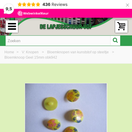
×
436
Reviews
9,5
Home
>
V: Knopen
>
Bloemknopen van kunststof op steeltje
>
Bloemknoop Geel 15mm obk942