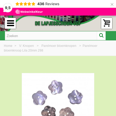
×
436
Reviews
9,5
Home
>
V: Knopen
>
Parelmoer bloemknopen
>
Parelmoer
bloemknoop Lila 20mm 298