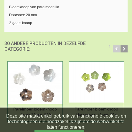
Bloemknoop van parelmoer lila
Doorsnee 20 mm
2-gaats knoop
30 ANDERE PRODUCTEN IN DEZELFDE
CATEGORIE:
Parelmoer bloemknoop
Parelmoer bloemknoop
IJswit 23mm 009
Limegroen 12mm 254
Deze site maakt enkel gebruik van functionele cookies en
technologieën die noodzakelijk zijn om de webwinkel te
laten functioneren.