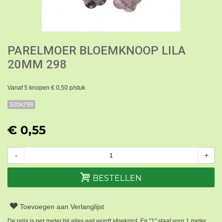
PARELMOER BLOEMKNOOP LILA
20MM 298
Vanaf 5 knopen € 0,50 p/stuk
32bk298
€ 0,55
-
+
BESTELLEN
Toevoegen aan Verlanglijst
De prijs is per meter bij alles wat wordt afgeknipt. En "1" staat voor 1 meter.