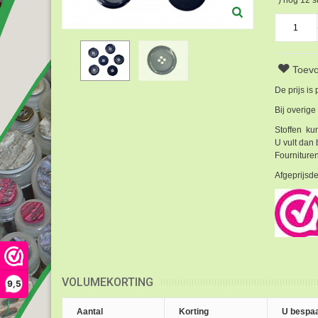
Toevo
De prijs is
Bij overige
Stoffen kun
U vult dan 
Fournituren
Afgeprijsde
VOLUMEKORTING
9,5
Aantal
Korting
U bespaa