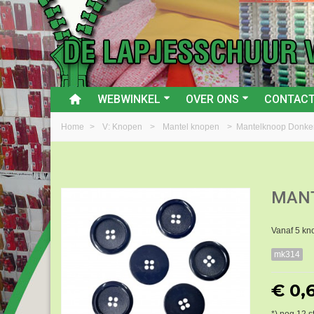
WEBWINKEL
OVER ONS
CONTAC
Home
>
V: Knopen
>
Mantel knopen
>
Mantelknoop Donke
MANT
Vanaf 5 kn
mk314
€ 0,
*) nog
12
s