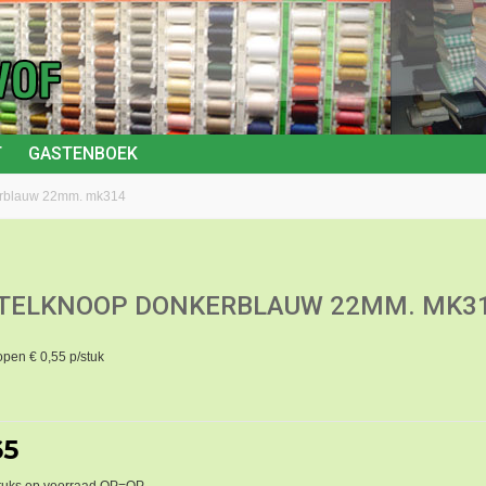
T
GASTENBOEK
rblauw 22mm. mk314
ELKNOOP DONKERBLAUW 22MM. MK3
open € 0,55 p/stuk
65
tuks op voorraad OP=OP