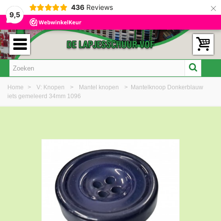
×
436
Reviews
9,5
Home
>
V: Knopen
>
Mantel knopen
>
Mantelknoop Donkerblauw
iets gemeleerd 34mm 1096