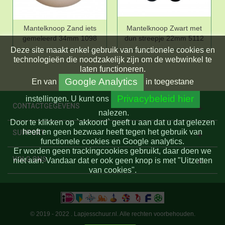
Mantelknoop Zand iets
Mantelknoop Zwart met
gemeleerd 34mm 1098
dun streepje 22mm 5112
Deze site maakt enkel gebruik van functionele cookies en
technologieën die noodzakelijk zijn om de webwinkel te
laten functioneren.
Google Analytics
En
van
in toegestane
Privacybeleid hier
instellingen.
U kunt ons
CONTACTGEGEVENS
nalezen.
Door te klikken op `akkoord` geeft u aan dat u dat gelezen
heeft en geen bezwaar heeft tegen het gebruik van
SUPPORT
functionele cookies en Google analytics.
Er worden geen trackingcookies gebruikt, daar doen we
VOLG ONS
niet aan. Vandaar dat er ook geen knop is met "Uitzetten
van cookies".
© 2019 - 2022 . Lapjesschuur.nl. Alle rechten voorbehouden.