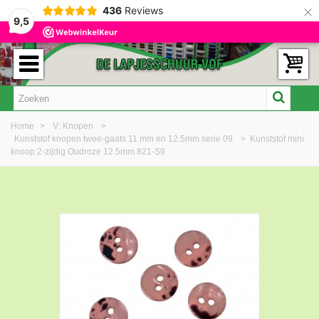
×
436
Reviews
9,5
Home
>
V: Knopen
>
Kunststof knopen twee-gaats 11 mm en 12.5mm serie 09
>
Kunststof mini
knoop 2-zijdig Oudroze 12.5mm 821-S9