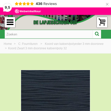
×
436
Reviews
9,5
Home
>
C: Fournituren
>
Koord van katoen/polyester 3 mm doorsnee
>
Koord Zwart 3 mm doorsnee katoen/poly 32