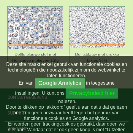
Delfts blauwe stof met
Delftsblauw met drukke
Hollandse motieven 13tg
takjes 9TG
Deze site maakt enkel gebruik van functionele cookies en
technologieën die noodzakelijk zijn om de webwinkel te
laten functioneren.
Google Analytics
En
van
in toegestane
Privacybeleid hier
instellingen.
U kunt ons
CONTACTGEGEVENS
nalezen.
Door te klikken op `akkoord` geeft u aan dat u dat gelezen
heeft en geen bezwaar heeft tegen het gebruik van
SUPPORT
functionele cookies en Google analytics.
Er worden geen trackingcookies gebruikt, daar doen we
VOLG ONS
niet aan. Vandaar dat er ook geen knop is met "Uitzetten