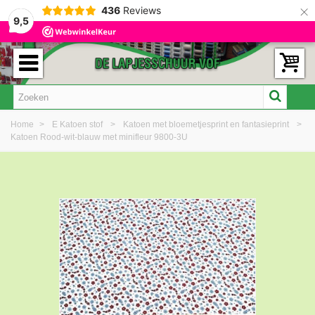
×
436
Reviews
9,5
Home
>
E Katoen stof
>
Katoen met bloemetjesprint en fantasieprint
>
Katoen Rood-wit-blauw met minifleur 9800-3U