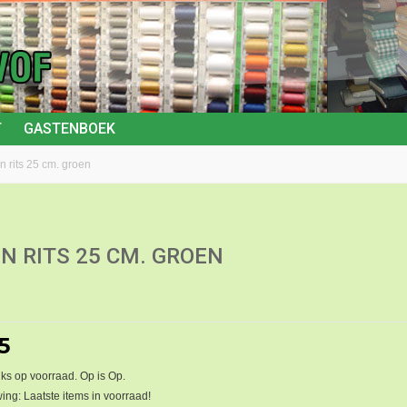
T
GASTENBOEK
n rits 25 cm. groen
N RITS 25 CM. GROEN
5
ks op voorraad. Op is Op.
ng: Laatste items in voorraad!