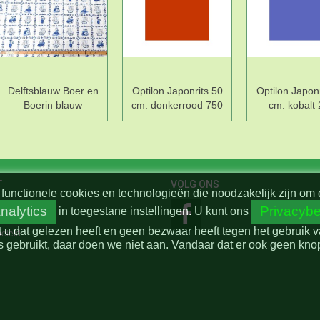
Delftsblauw Boer en
Optilon Japonrits 50
Optilon Japonr
Boerin blauw
cm. donkerrood 750
cm. kobalt
T
VOLG ONS
functionele cookies en technologieën die noodzakelijk zijn om 
nalytics
Privacybe
in toegestane instellingen.
U kunt ons
t u dat gelezen heeft en geen bezwaar heeft tegen het gebruik 
beleid
 gebruikt, daar doen we niet aan. Vandaar dat er ook geen knop 