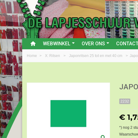
WEBWINKEL
OVER ONS
CONTAC
Home
>
X: Ritsen
>
Japonritsen 25 tot en met 40 cm
>
Japo
JAPO
2232
€ 1,7
*) nog
2
stu
Waarschuwi