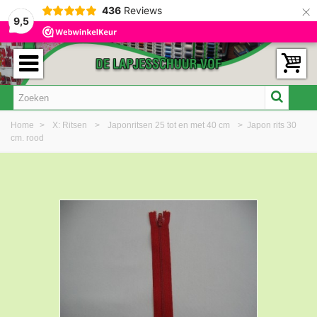
×
436
Reviews
9,5
Home
>
X: Ritsen
>
Japonritsen 25 tot en met 40 cm
>
Japon rits 30
cm. rood