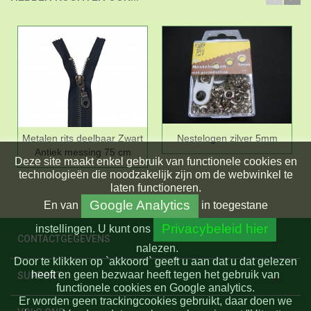
Metalen rits deelbaar Zwart
Nestelogen zilver 5mm
Antiek messing 75 cm
Deze site maakt enkel gebruik van functionele cookies en
technologieën die noodzakelijk zijn om de webwinkel te
laten functioneren.
Google Analytics
En
van
in toegestane
Privacybeleid hier
instellingen.
U kunt ons
CONTACTGEGEVENS
nalezen.
Door te klikken op `akkoord` geeft u aan dat u dat gelezen
heeft en geen bezwaar heeft tegen het gebruik van
SUPPORT
functionele cookies en Google analytics.
Er worden geen trackingcookies gebruikt, daar doen we