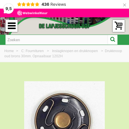
×
436
Reviews
9,5
Home
>
C: Fournituren
>
Inslagknopen en drukknopen
>
Drukknoop
oud brons 30mm. Opnaaibaar 1202H