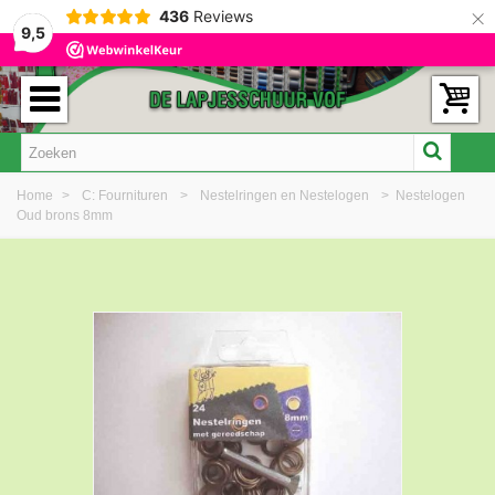
×
436
Reviews
9,5
Home
>
C: Fournituren
>
Nestelringen en Nestelogen
>
Nestelogen
Oud brons 8mm