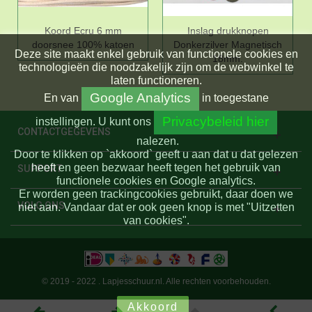
Koord Ecru 6 mm
Inslag drukknopen
doorsnee 100% katoen
Donkerzilver Magnetisch
Deze site maakt enkel gebruik van functionele cookies en
18mm.
technologieën die noodzakelijk zijn om de webwinkel te
laten functioneren.
Google Analytics
En
van
in toegestane
Privacybeleid hier
instellingen.
U kunt ons
CONTACTGEGEVENS
nalezen.
Door te klikken op `akkoord` geeft u aan dat u dat gelezen
heeft en geen bezwaar heeft tegen het gebruik van
SUPPORT
functionele cookies en Google analytics.
Er worden geen trackingcookies gebruikt, daar doen we
VOLG ONS
niet aan. Vandaar dat er ook geen knop is met "Uitzetten
van cookies".
© 2019 - 2022 . Lapjesschuur.nl. Alle rechten voorbehouden.
Akkoord