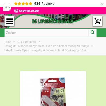
×
436
Reviews
9,5
Home
>
C: Fournituren
>
Inslag drukknopen babydrukkers van Koh-I-Noor met open rondje
>
Babydrukkers Open inslag drukknopen Roland Donkergrijs 10mm