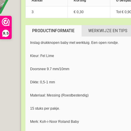
Aantal
Korting
U bespaa
3
€ 0,30
Tot
€ 0,9
PRODUCTINFORMATIE
WERKWIJZE EN TIPS
9,5
Inslag drukknopen baby met werktuig. Een open rondje.
Kleur: Fel Lime
Doorsnee 9.7 mm/10mm
Dikte: 0,5-1 mm
Materiaal: Messing (Roestbestendig)
15 stuks per pakje.
Merk: Koh-i-Noor Roland Baby