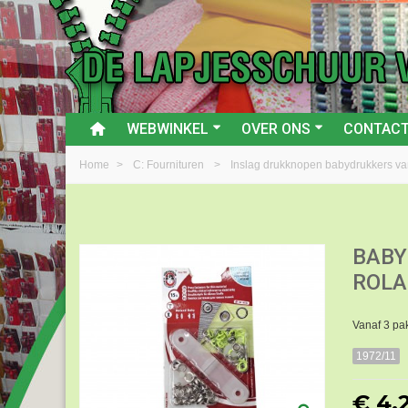
WEBWINKEL
OVER ONS
CONTAC
Home
>
C: Fournituren
>
Inslag drukknopen babydrukkers va
BABY
ROLA
Vanaf 3 pak
1972/11
€ 4,