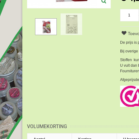
Toevo
De prijs is
Bij overige
Stoffen kun
U vult dan 
Fournituren
Afgeprijsde
VOLUMEKORTING