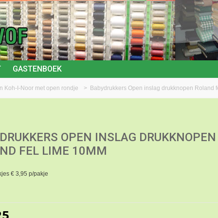
T
GASTENBOEK
n Koh-I-Noor met open rondje
>
Babydrukkers Open inslag drukknopen Roland 
DRUKKERS OPEN INSLAG DRUKKNOPEN
ND FEL LIME 10MM
jes € 3,95 p/pakje
25