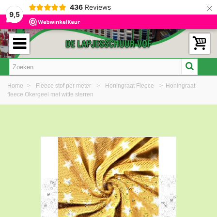
×
436
Reviews
9,5
Home
>
Fleece stof per meter
>
Honingraat Fleece
>
Honingraat
fleece Okergeel met witte sterren