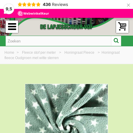
×
436
Reviews
9,5
Home
>
Fleece stof per meter
>
Honingraat Fleece
>
Honingraat
fleece Oudgroen met witte sterren