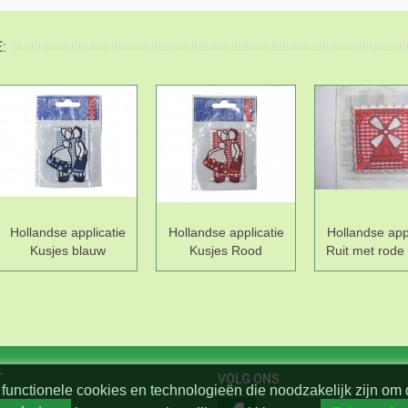
:
Hollandse applicatie
Hollandse applicatie
Hollandse appl
Kusjes blauw
Kusjes Rood
Ruit met rode
T
VOLG ONS
functionele cookies en technologieën die noodzakelijk zijn om 