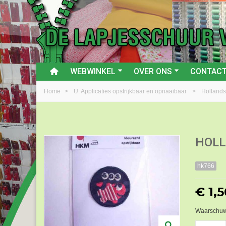
WEBWINKEL
OVER ONS
CONTAC
Home
>
U: Applicaties opstrijkbaar en opnaaibaar
>
Hollands
HOLL
hk766
€ 1,5
Waarschuwi