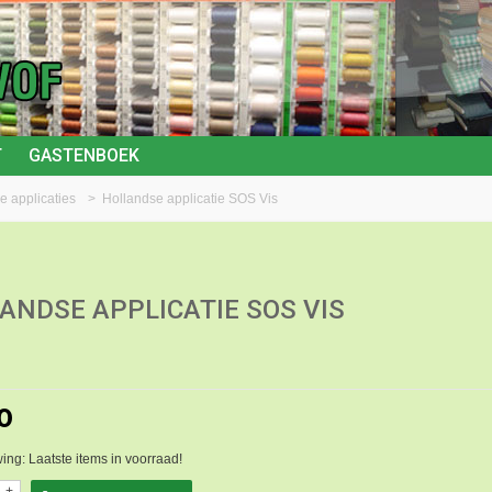
T
GASTENBOEK
e applicaties
>
Hollandse applicatie SOS Vis
ANDSE APPLICATIE SOS VIS
0
ng: Laatste items in voorraad!
+