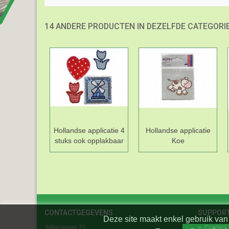
14 ANDERE PRODUCTEN IN DEZELFDE CATEGORIE
Hollandse applicatie 4
Hollandse applicatie
stuks ook opplakbaar
Koe
CONTACTGEGEVENS
SUPPOR
Deze site maakt enkel gebruik van 
Julianalaan 21
»
Contact