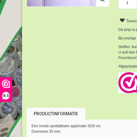
Toevo
De prijs is
Bij overige
Stoffen kun
U vult dan 
Fournituren
Afgeprijsde
9,5
PRODUCTINFORMATIE
Een ronde opstrijkbare applicatie SOS vis
Doorsnee 35 mm.