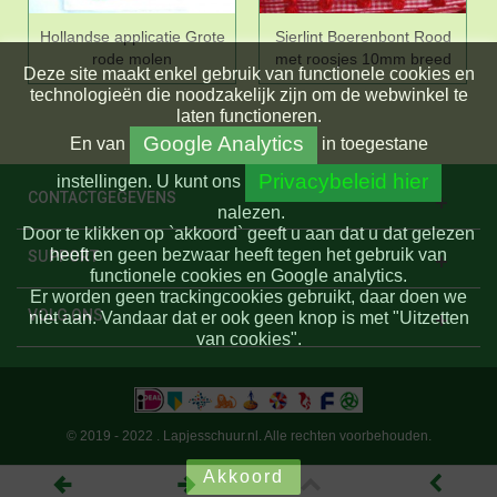
Hollandse applicatie Grote
Sierlint Boerenbont Rood
rode molen
met roosjes 10mm breed
Deze site maakt enkel gebruik van functionele cookies en
technologieën die noodzakelijk zijn om de webwinkel te
laten functioneren.
Google Analytics
En
van
in toegestane
Privacybeleid hier
instellingen.
U kunt ons
CONTACTGEGEVENS
nalezen.
Door te klikken op `akkoord` geeft u aan dat u dat gelezen
heeft en geen bezwaar heeft tegen het gebruik van
SUPPORT
functionele cookies en Google analytics.
Er worden geen trackingcookies gebruikt, daar doen we
VOLG ONS
niet aan. Vandaar dat er ook geen knop is met "Uitzetten
van cookies".
© 2019 - 2022 . Lapjesschuur.nl. Alle rechten voorbehouden.
Akkoord