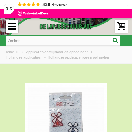
×
436
Reviews
9,5
Home
>
U: Applicaties opstrijkbaar en opnaaibaar
>
Hollandse applicaties
>
Hollandse applicatie twee maal molen