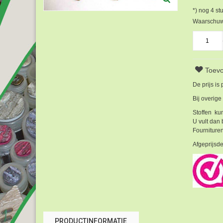
*) nog
4
stu
Waarschuwi
Toevo
De prijs is
Bij overige
Stoffen kun
U vult dan 
Fournituren
Afgeprijsde
PRODUCTINFORMATIE