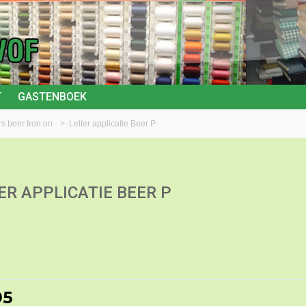
T
GASTENBOEK
rs beer Iron on
>
Letter applicatie Beer P
ER APPLICATIE BEER P
95