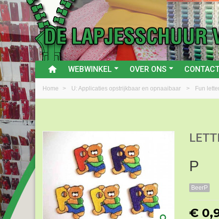
WEBWINKEL
OVER ONS
CONTAC
Home
>
U: Applicaties opstrijkbaar en opnaaibaar
>
Fun lette
LETT
P
BeerP
€ 0,