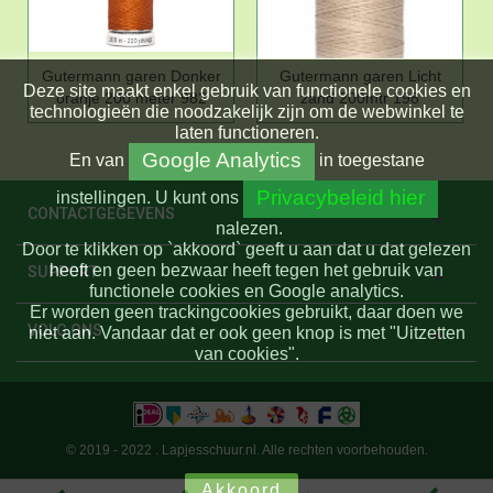
Gutermann garen Donker
Gutermann garen Licht
Deze site maakt enkel gebruik van functionele cookies en
oranje 200 meter 982
zand 200mtr 198
technologieën die noodzakelijk zijn om de webwinkel te
laten functioneren.
Google Analytics
En
van
in toegestane
Privacybeleid hier
instellingen.
U kunt ons
CONTACTGEGEVENS
nalezen.
Door te klikken op `akkoord` geeft u aan dat u dat gelezen
heeft en geen bezwaar heeft tegen het gebruik van
SUPPORT
functionele cookies en Google analytics.
Er worden geen trackingcookies gebruikt, daar doen we
VOLG ONS
niet aan. Vandaar dat er ook geen knop is met "Uitzetten
van cookies".
© 2019 - 2022 . Lapjesschuur.nl. Alle rechten voorbehouden.
Akkoord