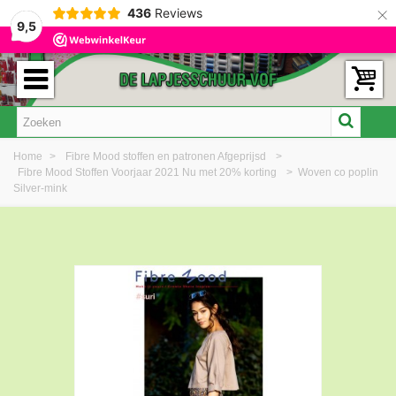
×
436
Reviews
9,5
Home
>
Fibre Mood stoffen en patronen Afgeprijsd
>
Fibre Mood Stoffen Voorjaar 2021 Nu met 20% korting
>
Woven co poplin
Silver-mink