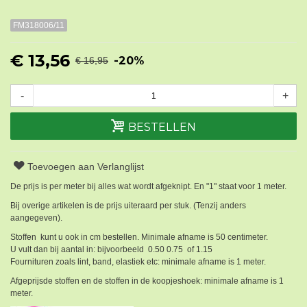
FM318006/11
€ 13,56
-20%
€ 16,95
-
+
BESTELLEN
Toevoegen aan Verlanglijst
De prijs is per meter bij alles wat wordt afgeknipt. En "1" staat voor 1 meter.
Bij overige artikelen is de prijs uiteraard per stuk. (Tenzij anders
aangegeven).
Stoffen kunt u ook in cm bestellen. Minimale afname is 50 centimeter.
U vult dan bij aantal in: bijvoorbeeld 0.50 0.75 of 1.15
Fournituren zoals lint, band, elastiek etc: minimale afname is 1 meter.
Afgeprijsde stoffen en de stoffen in de koopjeshoek: minimale afname is 1
meter.