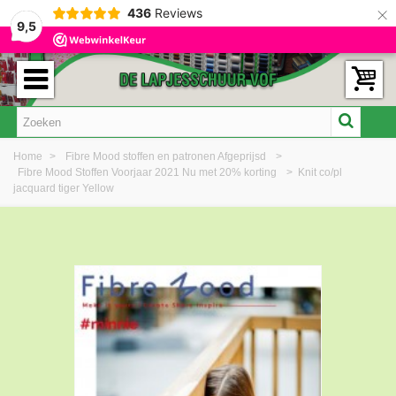
×
436
Reviews
9,5
Home
>
Fibre Mood stoffen en patronen Afgeprijsd
>
Fibre Mood Stoffen Voorjaar 2021 Nu met 20% korting
>
Knit co/pl
jacquard tiger Yellow