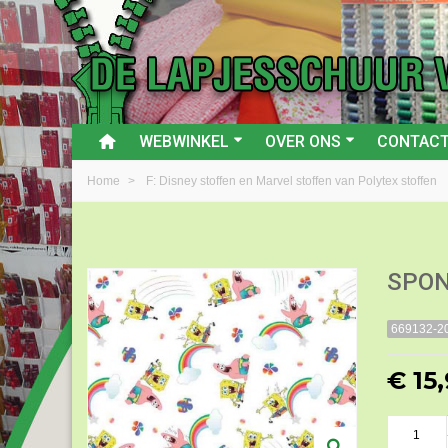
WEBWINKEL
OVER ONS
CONTAC
Home
>
F: Disney stoffen en Marvel stoffen van Polytex stoffen
SPON
669132-2
€ 15