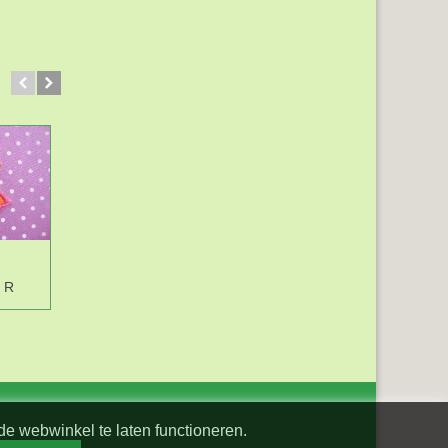
r R
Hello Kitty Rainbow
Gutermann garen
lichtgrijs
Ivoorwit 200mtr 001
de webwinkel te laten functioneren.