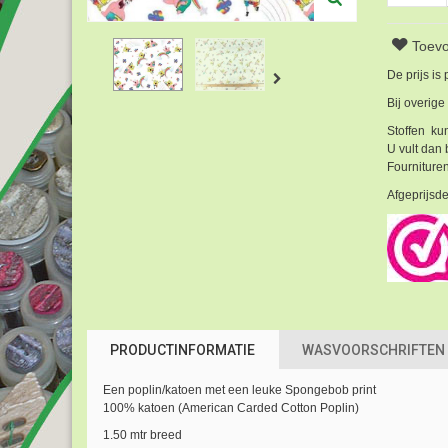
Toevo
De prijs is
Bij overige
Stoffen kun
U vult dan 
Fournituren
Afgeprijsde
PRODUCTINFORMATIE
WASVOORSCHRIFTEN
Een poplin/katoen met een leuke Spongebob print
100% katoen (American Carded Cotton Poplin)
1.50 mtr breed