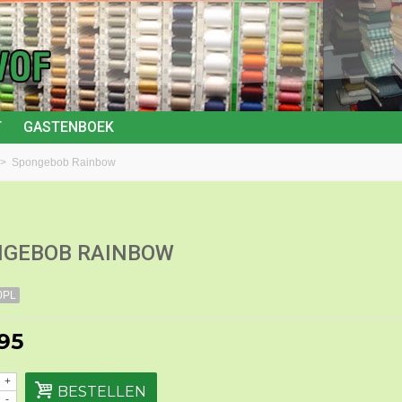
T
GASTENBOEK
>
Spongebob Rainbow
GEBOB RAINBOW
0PL
,95
+
BESTELLEN
-