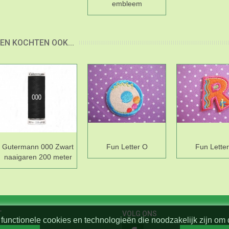
embleem
EN KOCHTEN OOK...
Gutermann 000 Zwart
Fun Letter O
Fun Lette
naaigaren 200 meter
T
VOLG ONS
functionele cookies en technologieën die noodzakelijk zijn om 