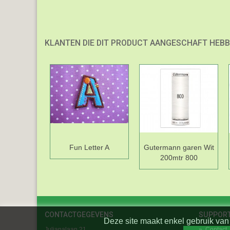
KLANTEN DIE DIT PRODUCT AANGESCHAFT HEBB
Fun Letter A
Gutermann garen Wit
200mtr 800
CONTACTGEGEVENS
SUPPOR
Deze site maakt enkel gebruik van 
Julianalaan 21
»
Contact