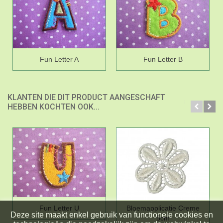
Fun Letter A
Fun Letter B
KLANTEN DIE DIT PRODUCT AANGESCHAFT
HEBBEN KOCHTEN OOK...
Fun Letter U
Bloemapplicatie Creme
Deze site maakt enkel gebruik van functionele cookies en
5cm