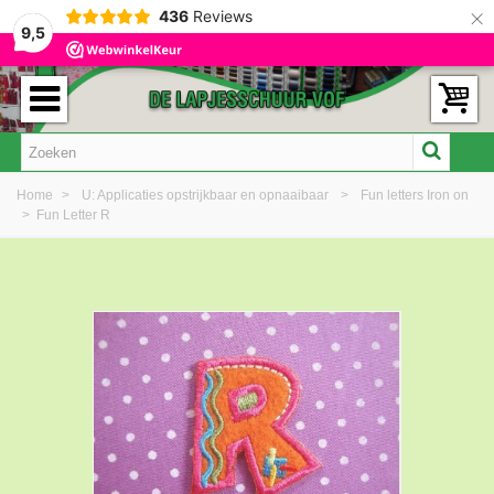
×
436
Reviews
9,5
Home
>
U: Applicaties opstrijkbaar en opnaaibaar
>
Fun letters Iron on
>
Fun Letter R