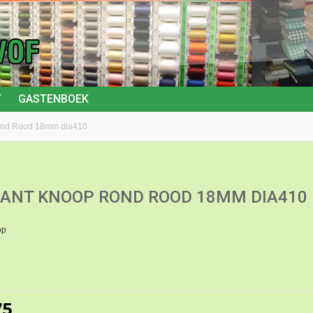
T
GASTENBOEK
ond Rood 18mm dia410
ANT KNOOP ROND ROOD 18MM DIA410
op
75