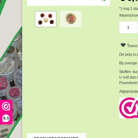
*) nog
1
stu
Waarschuwi
Toevo
De prijs is
Bij overige
Stoffen kun
U vult dan 
Fournituren
Afgeprijsde
9,5