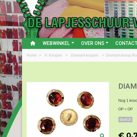
WEBWINKEL
OVER ONS
CONTAC
Home
>
V: Knopen
>
Diamant knopen
>
Diamant knoop R
DIAM
Nog 1 kno
OP = OP
dia410
€ 0,