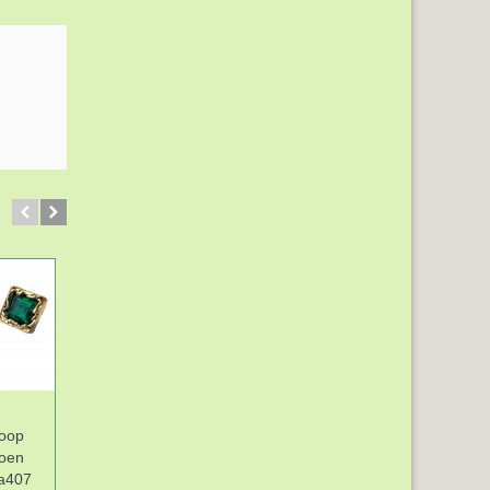
oop
Diamant knoop
Diamant knoop Rond
roen
Vierkant Paars
Rood 22mm dia409
a407
20x20mm dia408