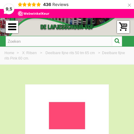
×
436
Reviews
9,5
Home
>
X: Ritsen
>
Deelbare fijne rits 50 tm 65 cm
>
Deelbare fijne
rits Pink 60 cm.