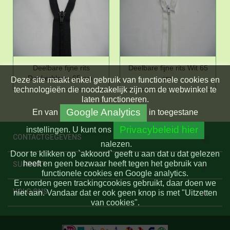
Deelbare fijne rits
Deelbare fijne rits Wit 65
Donkerblauw 65 cm.
cm.
Deze site maakt enkel gebruik van functionele cookies en
technologieën die noodzakelijk zijn om de webwinkel te
laten functioneren.
Google Analytics
En
van
in toegestane
Privacybeleid hier
instellingen.
U kunt ons
CONTACTGEGEVENS
nalezen.
Door te klikken op `akkoord` geeft u aan dat u dat gelezen
heeft en geen bezwaar heeft tegen het gebruik van
SUPPORT
functionele cookies en Google analytics.
Er worden geen trackingcookies gebruikt, daar doen we
VOLG ONS
niet aan. Vandaar dat er ook geen knop is met "Uitzetten
van cookies".